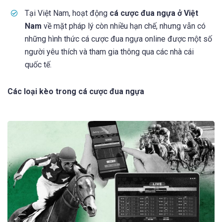
Tại Việt Nam, hoạt động
cá cược đua ngựa ở Việt
Nam
về mặt pháp lý còn nhiều hạn chế, nhưng vẫn có
những hình thức cá cược đua ngựa online được một số
người yêu thích và tham gia thông qua các nhà cái
quốc tế.
Các loại kèo trong cá cược đua ngựa