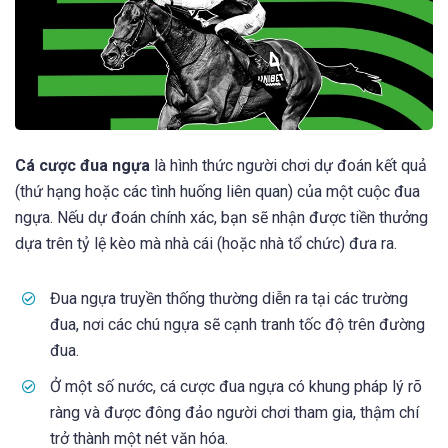
Cá cược đua ngựa
là hình thức người chơi dự đoán kết quả
(thứ hạng hoặc các tình huống liên quan) của một cuộc đua
ngựa. Nếu dự đoán chính xác, bạn sẽ nhận được tiền thưởng
dựa trên tỷ lệ kèo mà nhà cái (hoặc nhà tổ chức) đưa ra.
Đua ngựa truyền thống thường diễn ra tại các trường
đua, nơi các chú ngựa sẽ cạnh tranh tốc độ trên đường
đua.
Ở một số nước, cá cược đua ngựa có khung pháp lý rõ
ràng và được đông đảo người chơi tham gia, thậm chí
trở thành một nét văn hóa.