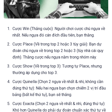
Cược Win (Thắng cuộc): Người chơi cược chú ngựa về
nhất. Nếu ngựa đó cán đích đầu tiên, bạn thắng.
Cược Place (Về trong top 2 hoặc 3 tùy giải): Bạn dự
đoán chú ngựa về trong top 2 hoặc 3 (tùy nhà cái quy
định). Thắng cược nếu ngựa nằm trong nhóm này.
Cược Show (Về trong top 3): Tương tự Place, nhưng
thường áp dụng cho top 3.
Cược Quinella (Chọn 2 ngựa về nhất & nhì, không cần
đúng thứ tự): Nếu hai ngựa bạn chọn chiếm 2 vị trí đầu
bảng (bất kể thứ tự), bạn sẽ thắng.
Cược Exacta (Chọn 2 ngựa về nhất & nhì, đúng thứ tự):
Khó hơn Quinella do phải dự đoán chuẩn xác thứ tự về