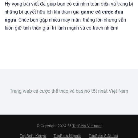
Hy vọng bài viết đã giúp bạn có cái nhìn toàn diện và trang bị
những bí quyết hữu ích khi tham gia
game cá cược đua
ngựa
. Chúc bạn gặp nhiều may mắn, thắng lớn nhưng vẫn
luôn giữ tinh thần giải trí lành mạnh và có trách nhiệm!
Trang web cá cược thể thao và casino tốt nhất Việt Nam
© Copyright 2024-25
TopBets Vietnam
TopBets Kenya
TopBets Nigeria
TopBets S.Africa