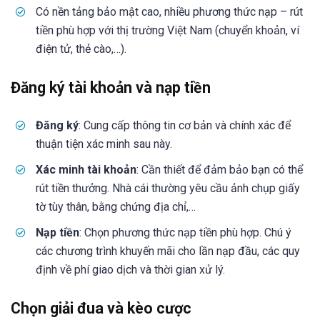
Có nền tảng bảo mật cao, nhiều phương thức nạp – rút
tiền phù hợp với thị trường Việt Nam (chuyển khoản, ví
điện tử, thẻ cào,…).
Đăng ký tài khoản và nạp tiền
Đăng ký
: Cung cấp thông tin cơ bản và chính xác để
thuận tiện xác minh sau này.
Xác minh tài khoản
: Cần thiết để đảm bảo bạn có thể
rút tiền thưởng. Nhà cái thường yêu cầu ảnh chụp giấy
tờ tùy thân, bằng chứng địa chỉ,…
Nạp tiền
: Chọn phương thức nạp tiền phù hợp. Chú ý
các chương trình khuyến mãi cho lần nạp đầu, các quy
định về phí giao dịch và thời gian xử lý.
Chọn giải đua và kèo cược