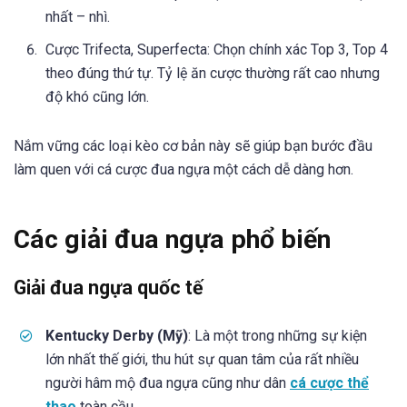
nhất – nhì.
Cược Trifecta, Superfecta: Chọn chính xác Top 3, Top 4
theo đúng thứ tự. Tỷ lệ ăn cược thường rất cao nhưng
độ khó cũng lớn.
Nắm vững các loại kèo cơ bản này sẽ giúp bạn bước đầu
làm quen với cá cược đua ngựa một cách dễ dàng hơn.
Các giải đua ngựa phổ biến
Giải đua ngựa quốc tế
Kentucky Derby (Mỹ)
: Là một trong những sự kiện
lớn nhất thế giới, thu hút sự quan tâm của rất nhiều
người hâm mộ đua ngựa cũng như dân
cá cược thể
thao
toàn cầu.