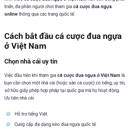
triển, đa phần người chơi tham gia
cá cược đua ngựa
online
thông qua các trang quốc tế.
Cách bắt đầu cá cược đua ngựa
ở Việt Nam
Chọn nhà cái uy tín
Việc đầu tiên khi tham gia
cá cược đua ngựa ở Việt Nam
là
bạn cần chọn một nhà cái (hoặc sàn cá cược) có tiếng, uy tín,
sở hữu giấy phép hợp pháp tại quốc gia mà họ hoạt động.
Ưu tiên nhà cái:
Hỗ trợ tiếng Việt.
Cung cấp đa dạng kèo đua ngựa quốc tế.