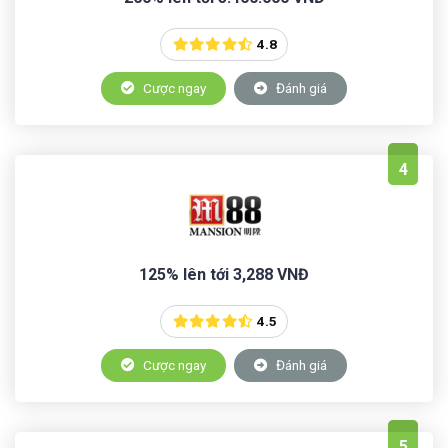
4.8
Cược ngay
Đánh giá
4
125% lên tới 3,288 VNĐ
4.5
Cược ngay
Đánh giá
5