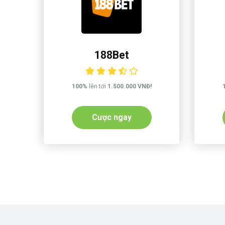
188Bet
100%
lên tới
1.500.000 VNĐ!
Cược ngay