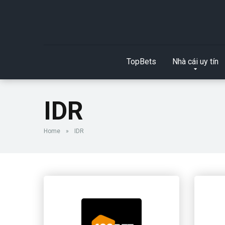
TopBets
Nhà cái uy tín
IDR
Home
»
IDR