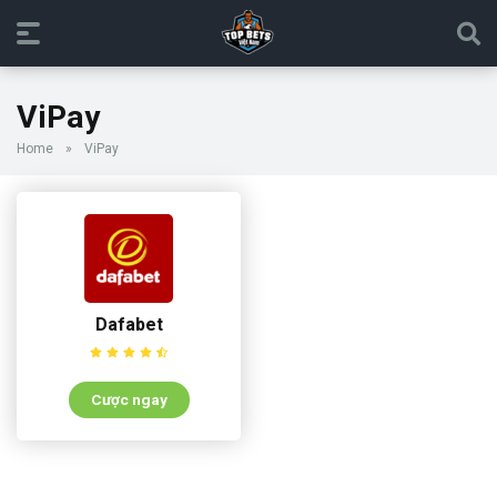
ViPay
Home
»
ViPay
Dafabet
Cược ngay