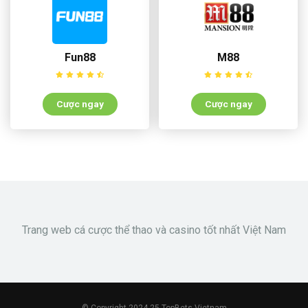
Fun88
M88
Cược ngay
Cược ngay
Trang web cá cược thể thao và casino tốt nhất Việt Nam