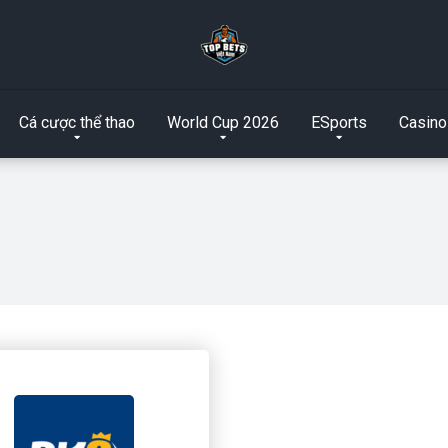
Cá cược thể thao
World Cup 2026
ESports
Casino